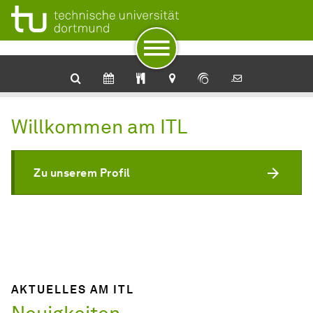
Zur Navigation
Zum Schnellzugriff
Zum Fuß der Seite mit weiteren Services
Zum Inhalt
Zur Startseite
Willkommen am ITL
Zu unserem Profil
AKTUELLES AM ITL